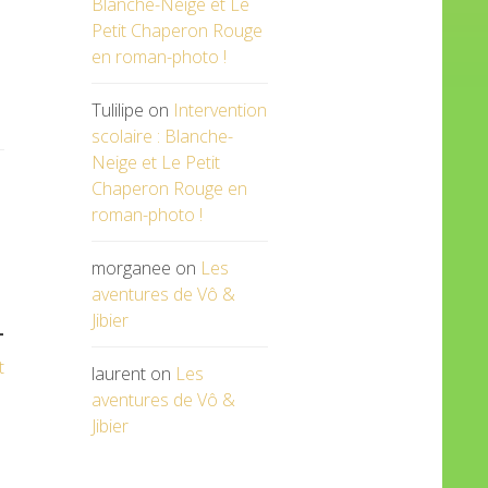
Blanche-Neige et Le
Petit Chaperon Rouge
en roman-photo !
Tulilipe
on
Intervention
scolaire : Blanche-
Neige et Le Petit
Chaperon Rouge en
roman-photo !
morganee
on
Les
aventures de Vô &
Jibier
T
t
laurent
on
Les
aventures de Vô &
Jibier