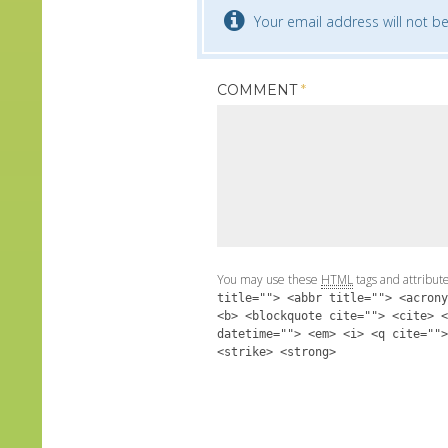
Your email address will not be
COMMENT
*
You may use these
HTML
tags and attribut
title=""> <abbr title=""> <acrony
<b> <blockquote cite=""> <cite> <
datetime=""> <em> <i> <q cite="">
<strike> <strong>