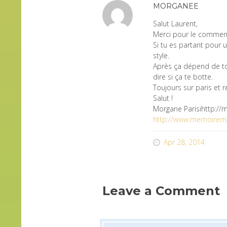
MORGANEE
Salut Laurent,
Merci pour le commen
Si tu es partant pour un
style.
Après ça dépend de t
dire si ça te botte.
Toujours sur paris et 
Salut !
Morgane Parisihttp://
http://www.memoire
Apr 28, 2014
Leave a Comment