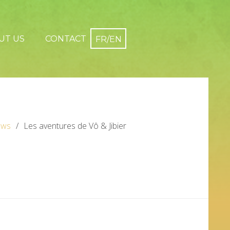
UT US
CONTACT
ws
Les aventures de Vô & Jibier