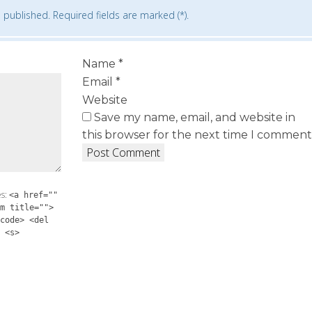
 published. Required fields are marked (*).
Name
*
Email
*
Website
Save my name, email, and website in
this browser for the next time I comment
es:
<a href=""
m title="">
code> <del
 <s>