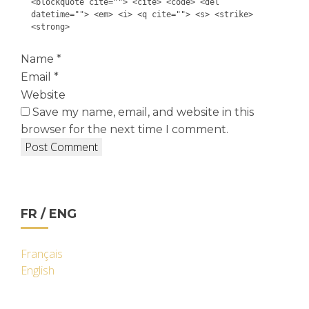
<blockquote cite=""> <cite> <code> <del
datetime=""> <em> <i> <q cite=""> <s> <strike>
<strong>
Name
*
Email
*
Website
Save my name, email, and website in this
browser for the next time I comment.
FR / ENG
Français
English