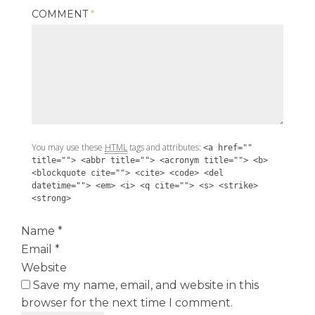
COMMENT
*
You may use these
HTML
tags and attributes:
<a href=""
title=""> <abbr title=""> <acronym title=""> <b>
<blockquote cite=""> <cite> <code> <del
datetime=""> <em> <i> <q cite=""> <s> <strike>
<strong>
Name
*
Email
*
Website
Save my name, email, and website in this
browser for the next time I comment.