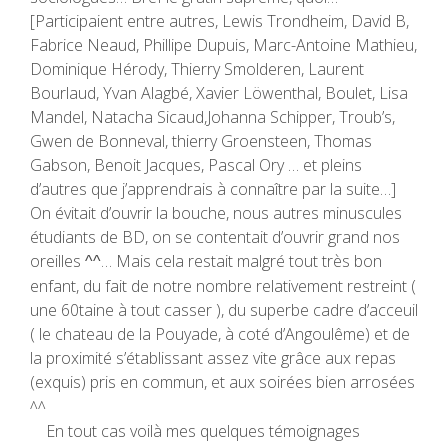
[Participaient entre autres, Lewis Trondheim, David B,
Fabrice Neaud, Phillipe Dupuis, Marc-Antoine Mathieu,
Dominique Hérody, Thierry Smolderen, Laurent
Bourlaud, Yvan Alagbé, Xavier Löwenthal, Boulet, Lisa
Mandel, Natacha Sicaud,Johanna Schipper, Troub’s,
Gwen de Bonneval, thierry Groensteen, Thomas
Gabson, Benoit Jacques, Pascal Ory … et pleins
d’autres que j’apprendrais à connaître par la suite…]
On évitait d’ouvrir la bouche, nous autres minuscules
étudiants de BD, on se contentait d’ouvrir grand nos
oreilles
… Mais cela restait malgré tout très bon
^^
enfant, du fait de notre nombre relativement restreint (
une 60taine à tout casser ), du superbe cadre d’acceuil
( le chateau de la Pouyade, à coté d’Angoulême) et de
la proximité s’établissant assez vite grâce aux repas
(exquis) pris en commun, et aux soirées bien arrosées
^^
En tout cas voilà mes quelques témoignages