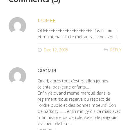
IPOMEE
OUEEEEEEEEEEEEEEEEEEEEE t’as finiiiiiiii !!!!
et maintenant tu te met au racisme ! zou !
Dec 12, 2005
REPLY
GROMPF
Ouarf, aprés tout c’est pavillon jeunes
talents, pas jeune enfants…
Enfin y’a quand même marqué dans le
reglement “sous réserve du respect de
l’ordre public et des bonnes moeurs” Con
de Sarkozy…….. enfin moi j’y dis ca mais avec
mon histoire de pétroleuse et de pingouin
cracheur de feu….
Ipomee :