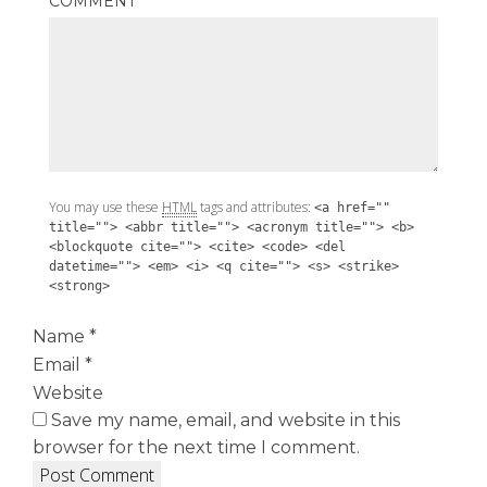
COMMENT
*
You may use these
HTML
tags and attributes:
<a href=""
title=""> <abbr title=""> <acronym title=""> <b>
<blockquote cite=""> <cite> <code> <del
datetime=""> <em> <i> <q cite=""> <s> <strike>
<strong>
Name
*
Email
*
Website
Save my name, email, and website in this
browser for the next time I comment.