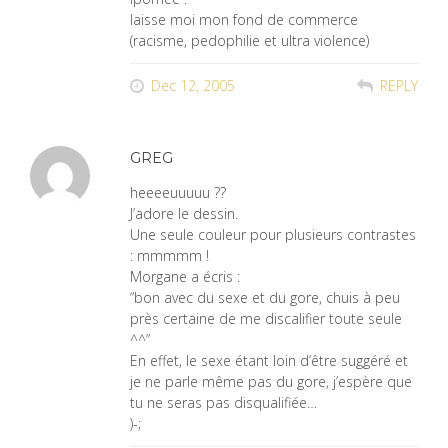
laisse moi mon fond de commerce
(racisme, pedophilie et ultra violence)
Dec 12, 2005
REPLY
GREG
heeeeuuuuu ??
J’adore le dessin.
Une seule couleur pour plusieurs contrastes
: mmmmm !
Morgane a écris :
“bon avec du sexe et du gore, chuis à peu
près certaine de me discalifier toute seule
^^”
En effet, le sexe étant loin d’être suggéré et
je ne parle même pas du gore, j’espère que
tu ne seras pas disqualifiée…
)-;