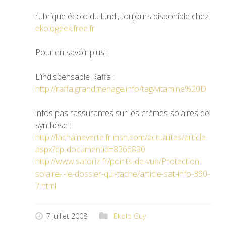
rubrique écolo du lundi, toujours disponible chez
ekologeek.free.fr
Pour en savoir plus :
L’indispensable Raffa :
http://raffa.grandmenage.info/tag/vitamine%20D
infos pas rassurantes sur les crèmes solaires de
synthèse :
http://lachaineverte.fr.msn.com/actualites/article.
aspx?cp-documentid=8366830
http://www.satoriz.fr/points-de-vue/Protection-
solaire-:-le-dossier-qui-tache/article-sat-info-390-
7.html
7 juillet 2008
Ekolo Guy