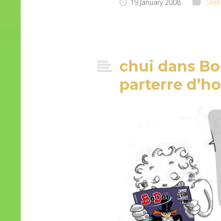
19 January 2008
Sket
chui dans Bod
parterre d’h