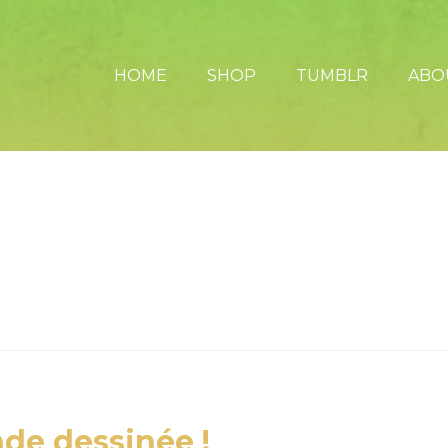
HOME
SHOP
TUMBLR
ABO
nde dessinée !