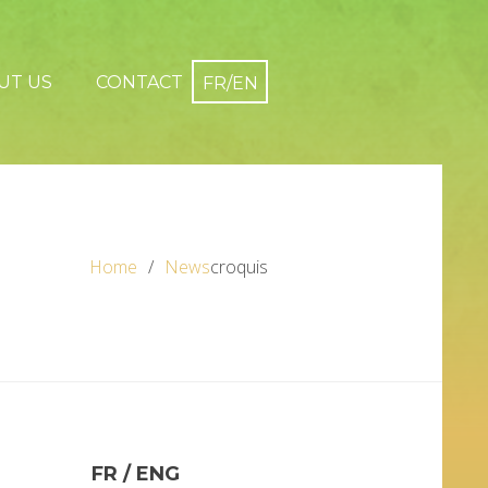
UT US
CONTACT
Home
News
croquis
FR / ENG