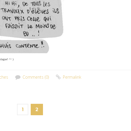
blague! ^^ )
ches
Comments (0)
Permalink
1
2