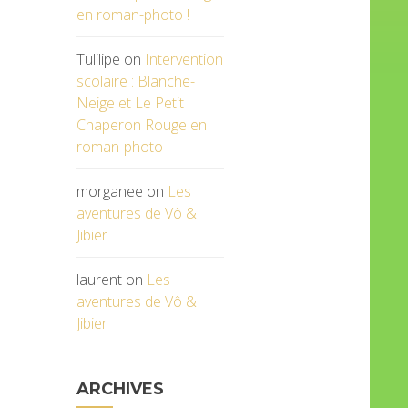
en roman-photo !
Tulilipe
on
Intervention
scolaire : Blanche-
Neige et Le Petit
Chaperon Rouge en
roman-photo !
morganee
on
Les
aventures de Vô &
Jibier
laurent
on
Les
aventures de Vô &
Jibier
ARCHIVES