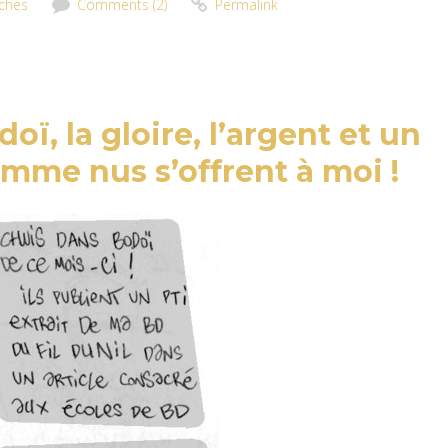
ches
Comments (2)
Permalink
oï, la gloire, l’argent et un
omme nus s’offrent à moi !