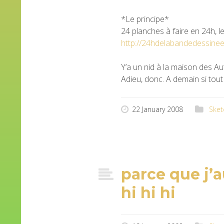
*Le principe*
24 planches à faire en 24h, l
http://24hdelabandedessine
Y’a un nid à la maison des Aut
Adieu, donc. A demain si tout
22 January 2008
Sket
parce que j’au
hi hi hi