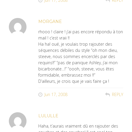
Jun 17, 2008
REPLY
MORGANE
rhooo ! claire ! j’ai pas encore répondu à ton
mail ! c’est vraii !!
Ha ha! oué, je voulais trop rajouter des
séquences débiles du style “oh mon dieu,
steeve, nous sommes encerclés par des
requins!!” “pas de panique Ashley, j’ai mon
bicarbonate…!” “oooh, steeve, vous êtes
formidable, embrassez moi !!”
D’ailleurs, je crois que je vais faire ça !
Jun 17, 2008
REPLY
LULULLE
Haha, t’aurais vraiment dû en rajouter des