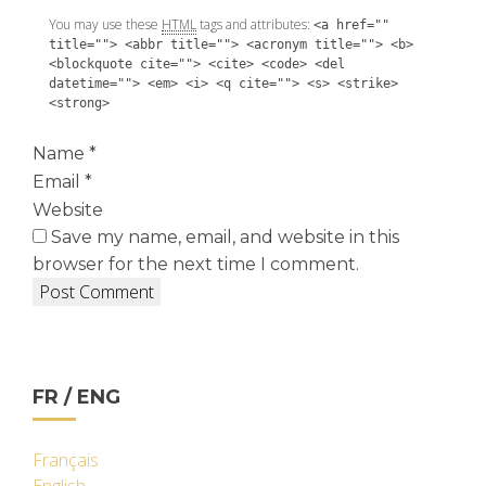
You may use these
HTML
tags and attributes:
<a href=""
title=""> <abbr title=""> <acronym title=""> <b>
<blockquote cite=""> <cite> <code> <del
datetime=""> <em> <i> <q cite=""> <s> <strike>
<strong>
Name
*
Email
*
Website
Save my name, email, and website in this
browser for the next time I comment.
FR / ENG
Français