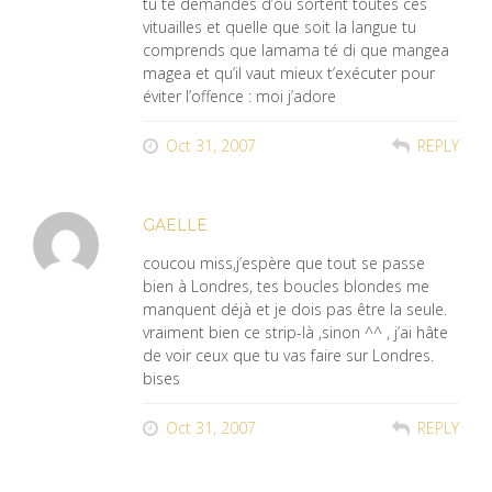
tu te demandes d’où sortent toutes ces
vituailles et quelle que soit la langue tu
comprends que lamama té di que mangea
magea et qu’il vaut mieux t’exécuter pour
éviter l’offence : moi j’adore
Oct 31, 2007
REPLY
GAELLE
coucou miss,j’espère que tout se passe
bien à Londres, tes boucles blondes me
manquent déjà et je dois pas être la seule.
vraiment bien ce strip-là ,sinon ^^ , j’ai hâte
de voir ceux que tu vas faire sur Londres.
bises
Oct 31, 2007
REPLY