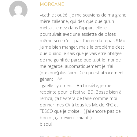
MORGANE
–cathie : ouéé ! je me souviens de ma grand
mère italienne, qui dès que quelqu’un
mettait le nez dans l’appart elle le
poursuivait avec une assiette de pâtes
même si ce n’est pas l’heure du repas !! Moi
j’aime bien manger, mais le problème c’est
que quand je sais que je vais être obligée
de me goinfrée parce que tuot le monde
me regarde, automatiquement je n’ai
(presque)plus faim ! Ce qui est atrocement
gênant !! ^^
–gaelle : yo merci ! Ba t’inkiète, je me
repointe pour le festival BD. Bosse bien à
l’emca, ça t’évitera de faire comme moi :
donner mes CV à tous les Mc do,KFC et
TESCO que je croise… ( j’ai encore pas de
boulot, ça devient chiant !)
bisou!