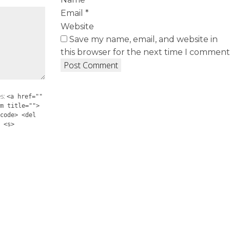
Email
*
Website
Save my name, email, and website in
this browser for the next time I comment
es:
<a href=""
m title="">
code> <del
 <s>