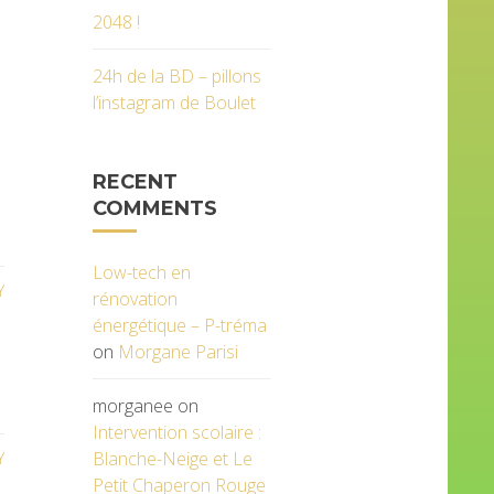
2048 !
24h de la BD – pillons
l’instagram de Boulet
RECENT
COMMENTS
Low-tech en
Y
rénovation
énergétique – P-tréma
on
Morgane Parisi
morganee
on
Intervention scolaire :
Blanche-Neige et Le
Y
Petit Chaperon Rouge