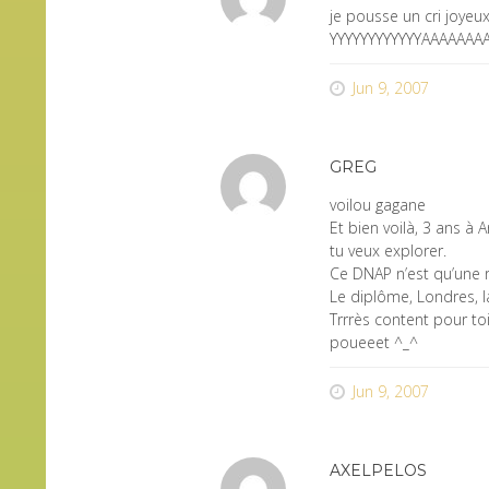
je pousse un cri joyeu
YYYYYYYYYYYYAAAAAA
Jun 9, 2007
GREG
voilou gagane
Et bien voilà, 3 ans à
tu veux explorer.
Ce DNAP n’est qu’une r
Le diplôme, Londres, l
Trrrès content pour toi
poueeet ^_^
Jun 9, 2007
AXELPELOS