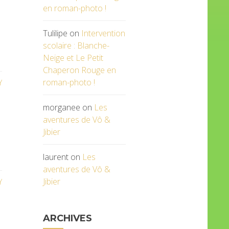
en roman-photo !
Tulilipe
on
Intervention
scolaire : Blanche-
Neige et Le Petit
Chaperon Rouge en
roman-photo !
Y
morganee
on
Les
aventures de Vô &
Jibier
laurent
on
Les
aventures de Vô &
Jibier
Y
ARCHIVES