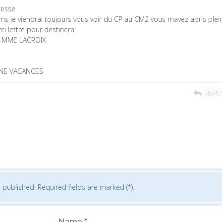
resse
r ms je viendrai toujours vous voir du CP au CM2 vous mavez apris plei
i lettre pour destinera:
 MME LACROIX
NE VACANCES
REPL
 published. Required fields are marked (*).
Name
*