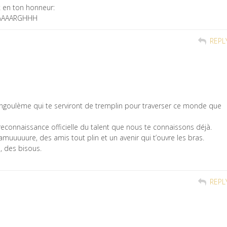
x en ton honneur:
AAAAARGHHH
REPL
 Angoulème qui te serviront de tremplin pour traverser ce monde que
econnaissance officielle du talent que nous te connaissons déjà.
amuuuuure, des amis tout plin et un avenir qui t’ouvre les bras.
, des bisous.
REPL