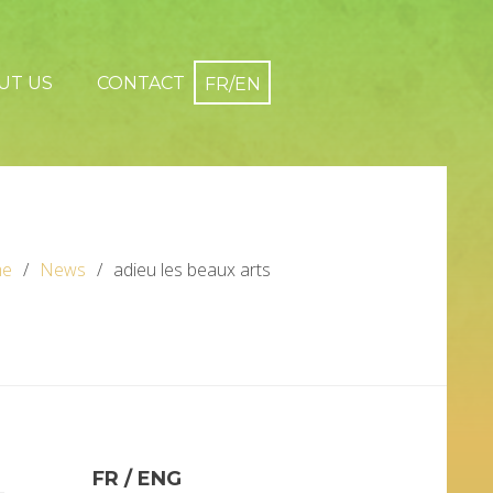
UT US
CONTACT
e
News
adieu les beaux arts
FR / ENG