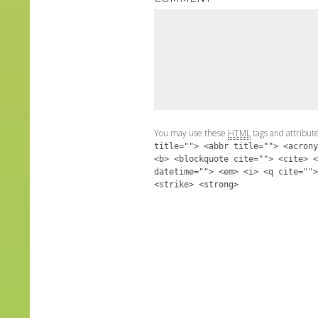
You may use these
HTML
tags and attribut
title=""> <abbr title=""> <acrony
<b> <blockquote cite=""> <cite> <
datetime=""> <em> <i> <q cite="">
<strike> <strong>