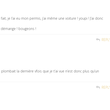
fait, je l’ai eu mon permis, j’ai même une voiture ! youpi ! J’ai donc
ça démange ! bougeons !
REPL
 plombait la dernière vfois que je t’ai vue n’est donc plus qu’un
REPL