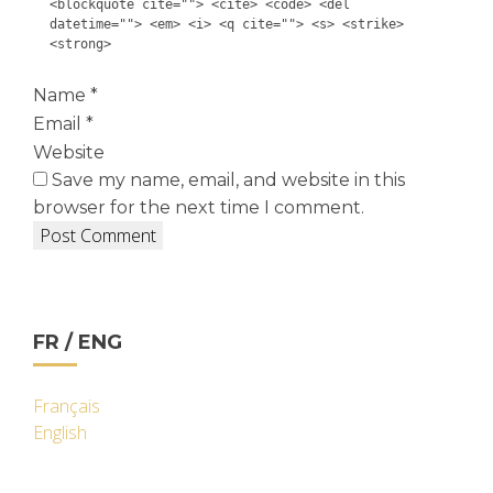
<blockquote cite=""> <cite> <code> <del
datetime=""> <em> <i> <q cite=""> <s> <strike>
<strong>
Name
*
Email
*
Website
Save my name, email, and website in this
browser for the next time I comment.
FR / ENG
Français
English